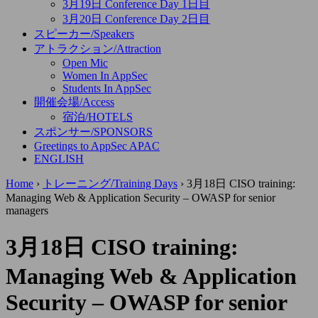
3月19日 Conference Day 1日目
3月20日 Conference Day 2日目
スピーカー/Speakers
アトラクション/Attraction
Open Mic
Women In AppSec
Students In AppSec
開催会場/Access
宿泊/HOTELS
スポンサー/SPONSORS
Greetings to AppSec APAC
ENGLISH
Home
›
トレーニング/Training Days
›
3月18日 CISO training:
Managing Web & Application Security – OWASP for senior
managers
3月18日 CISO training:
Managing Web & Application
Security – OWASP for senior